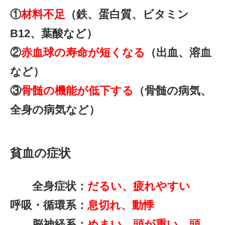
①
材料不足
（鉄、蛋白質、ビタミン
B12、葉酸など）
②
赤血球の寿命が短くなる
（出血、溶血
など）
③
骨髄の機能が低下する
（骨髄の病気、
全身の病気など）
貧血の症状
全身症状：
だるい、疲れやすい
呼吸・循環系：
息切れ、動悸
脳神経系：
めまい、頭が重い、頭