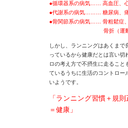
●循環器系の病気…… 高血圧、
●代謝系の病気……… 糖尿病、
●骨関節系の病気…… 骨粗鬆症
骨折（運動によって転
しかし、ランニングはあくまで
っているから健康だとは言い切
ロの考え方で不摂生に走ること
ているうちに生活のコントロー
いようです。
「ランニング習慣＋規則
＝健康」